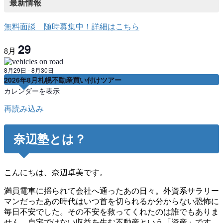
最新情報
無料面談 随時募集中！詳細はこちら
29
8月
8月29日
-
8月30日
2026年8月札幌不動産買い付けツアー
カレンダーを表示
再読み込み
奈辺塾とは？
こんにちは、奈辺卓美です。
満員電車に揺られて会社へ通ったあの日々。外資系サラリー
マンだったあの時代はいつ首を切られるか分からない恐怖に
毎日不安でした。その不安を救ってくれたのは誰でもありま
せん。自宅ではない収益を生む不動産という「資産」です。