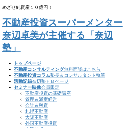
コ
ナ
めざせ純資産１０億円！
ン
ビ
テ
ゲ
不動産投資スーパーメンター
ン
ー
ツ
シ
奈辺卓美が主催する「奈辺
に
ョ
移
ン
塾」
動
に
移
動
トップページ
不動産コンサルティング
無料面談はこちら
不動産投資コラム
塾長＆コンサルタント執筆
活動記録
奈辺塾ＦＢページ
セミナー映像
会員限定
不動産投資の基礎講座
管理＆満室経営
会計＆融資
札幌不動産
大阪不動産
外国不動産投資