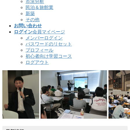
市況分析
民泊＆旅館業
新築
その他
お問い合わせ
ログイン
会員マイページ
メンバーログイン
パスワードのリセット
プロフィール
初心者向け学習コース
ログアウト