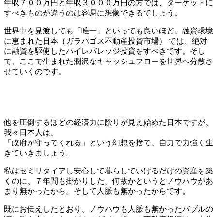
年収７００万円と年収３０００万円の方では、ターゲットに
すべきものが違うのは容易に想像できるでしょう。
世界中を見渡しても「唯一」といっても良いほど、融資環境
に恵まれた日本（ガラパゴス不動産投資市場） では、絶対
に融資を駆使したハイレバレッジ投資をすべきです。そし
て、ここで生まれた潤沢なキャッシュフローを世界へ分散さ
せていくのです。
他を圧倒するほどの経済力に陰りが見え始めた日本ですが、
我々日本人は、
「政府が守ってくれる」という幻想を捨て、自力で力強く生
きていきましょう。
私はセミリタイアし安心して暮らしていけるだけの資産を築
くのに、７年間も掛かりした。何故かというとノウハウがあ
まり無かったから。そして人脈も無かったからです。
既にお伝えしたとおり、ノウハウも人脈も無かったバブルの