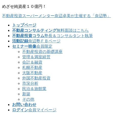
コ
ナ
めざせ純資産１０億円！
ン
ビ
不動産投資スーパーメンター奈辺卓美が主催する「奈辺塾」
テ
ゲ
ン
ー
トップページ
ツ
シ
不動産コンサルティング
無料面談はこちら
に
ョ
不動産投資コラム
塾長＆コンサルタント執筆
移
ン
活動記録
奈辺塾ＦＢページ
動
に
セミナー映像
会員限定
移
不動産投資の基礎講座
動
管理＆満室経営
会計＆融資
札幌不動産
大阪不動産
外国不動産投資
市況分析
民泊＆旅館業
新築
その他
お問い合わせ
ログイン
会員マイページ