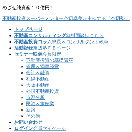
コ
ナ
めざせ純資産１０億円！
ン
ビ
不動産投資スーパーメンター奈辺卓美が主催する「奈辺塾」
テ
ゲ
ン
ー
トップページ
ツ
シ
不動産コンサルティング
無料面談はこちら
に
ョ
不動産投資コラム
塾長＆コンサルタント執筆
移
ン
活動記録
奈辺塾ＦＢページ
動
に
セミナー映像
会員限定
移
不動産投資の基礎講座
動
管理＆満室経営
会計＆融資
札幌不動産
大阪不動産
外国不動産投資
市況分析
民泊＆旅館業
新築
その他
お問い合わせ
ログイン
会員マイページ