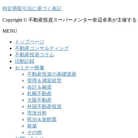
特定商取引法に基づく表記
Copyright © 不動産投資スーパーメンター奈辺卓美が主催する「奈辺塾」 
MENU
トップページ
不動産コンサルティング
不動産投資コラム
活動記録
セミナー映像
不動産投資の基礎講座
管理＆満室経営
会計＆融資
札幌不動産
大阪不動産
外国不動産投資
市況分析
民泊＆旅館業
新築
その他