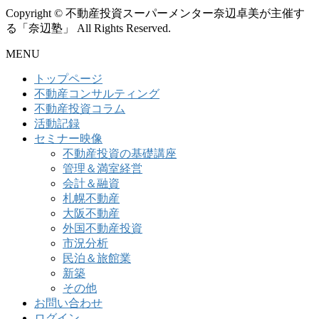
Copyright © 不動産投資スーパーメンター奈辺卓美が主催す
る「奈辺塾」 All Rights Reserved.
MENU
トップページ
不動産コンサルティング
不動産投資コラム
活動記録
セミナー映像
不動産投資の基礎講座
管理＆満室経営
会計＆融資
札幌不動産
大阪不動産
外国不動産投資
市況分析
民泊＆旅館業
新築
その他
お問い合わせ
ログイン