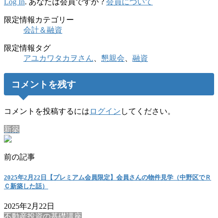
Log In
. あなたは会員ですか ?
会員について
限定情報カテゴリー
会計＆融資
限定情報タグ
アユカワタカヲさん
、
懇親会
、
融資
コメントを残す
コメントを投稿するには
ログイン
してください。
新築
前の記事
2025年2月22日【プレミアム会員限定】会員さんの物件見学（中野区でＲ
Ｃ新築した話）
2025年2月22日
不動産投資の基礎講座