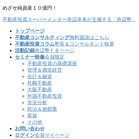
コ
ナ
めざせ純資産１０億円！
ン
ビ
不動産投資スーパーメンター奈辺卓美が主催する「奈辺塾」
テ
ゲ
ン
ー
トップページ
ツ
シ
不動産コンサルティング
無料面談はこちら
に
ョ
不動産投資コラム
塾長＆コンサルタント執筆
移
ン
活動記録
奈辺塾ＦＢページ
動
に
セミナー映像
会員限定
移
不動産投資の基礎講座
動
管理＆満室経営
会計＆融資
札幌不動産
大阪不動産
外国不動産投資
市況分析
民泊＆旅館業
新築
その他
お問い合わせ
ログイン
会員マイページ